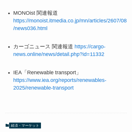
MONOist 関連報道
https://monoist.itmedia.co.jp/mn/articles/2607/08
/news036.html
カーゴニュース 関連報道
https://cargo-
news.online/news/detail.php?id=11332
IEA「Renewable transport」
https://www.iea.org/reports/renewables-
2025/renewable-transport
経済・マーケット