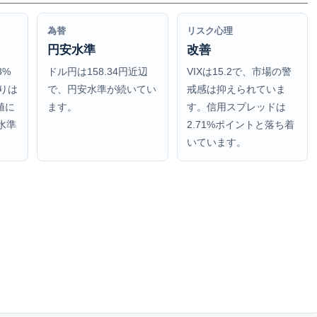
為替
リスク心理
円安水準
改善
3%
ドル円は158.34円近辺
VIXは15.2で、市場の警
りは
で、円安水準が続いてい
戒感は抑えられていま
値に
ます。
す。信用スプレッドは
水準
2.71%ポイントと落ち着
いています。