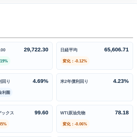
29,722.30
65,606.71
00
日経平均
19%
変化：-0.12%
4.69%
4.23%
利回り
米2年債利回り
金利圏
99.60
78.18
デックス
WTI原油先物
35%
変化：-0.06%