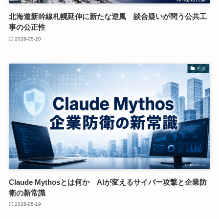
北海道新幹線札幌延伸に新たな逆風 談合疑いが問う公共工
事の公正性
2026-05-20
社会
Claude Mythosとは何か AIが変えるサイバー攻撃と企業防
衛の新常識
2026-05-19