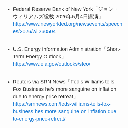
Federal Reserve Bank of New York「ジョン・
ウィリアムズ総裁 2026年5月4日講演」
https://www.newyorkfed.org/newsevents/speech
es/2026/wil260504
U.S. Energy Information Administration「Short-
Term Energy Outlook」
https://www.eia.gov/outlooks/steo/
Reuters via SRN News「Fed’s Williams tells
Fox Business he’s more sanguine on inflation
due to energy price retreat」
https://srnnews.com/feds-williams-tells-fox-
business-hes-more-sanguine-on-inflation-due-
to-energy-price-retreat/