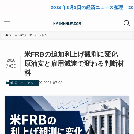
2026年8月5日の経済ニュース整理
2026年
ホーム
経済・マーケット
米FRBの追加利上げ観測に変化
2026
原油安と雇用減速で変わる判断材
7/08
料
2026-07-08
経済・マーケット