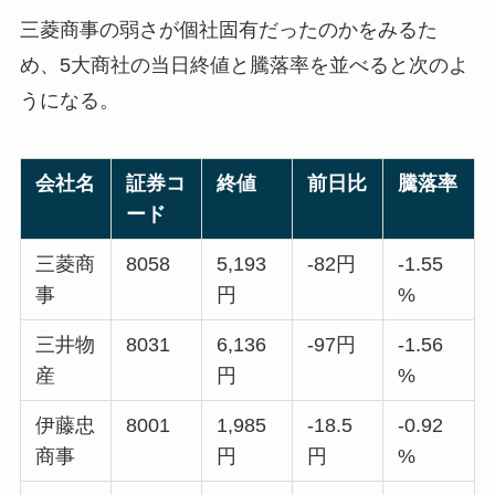
三菱商事の弱さが個社固有だったのかをみるた
め、5大商社の当日終値と騰落率を並べると次のよ
うになる。
会社名
証券コ
終値
前日比
騰落率
ード
三菱商
8058
5,193
-82円
-1.55
事
円
%
三井物
8031
6,136
-97円
-1.56
産
円
%
伊藤忠
8001
1,985
-18.5
-0.92
商事
円
円
%