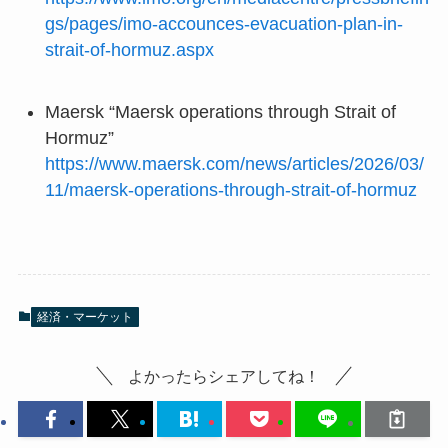
gs/pages/imo-accounces-evacuation-plan-in-
strait-of-hormuz.aspx
Maersk “Maersk operations through Strait of
Hormuz”
https://www.maersk.com/news/articles/2026/03/
11/maersk-operations-through-strait-of-hormuz
経済・マーケット
よかったらシェアしてね！