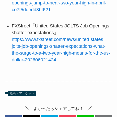
openings-jump-to-near-two-year-high-in-april-
ce7f5ddedd8bf621
FXStreet「United States JOLTS Job Openings
shatter expectations」
https://www.fxstreet.com/news/united-states-
jolts-job-openings-shatter-expectations-what-
the-surge-to-a-two-year-high-means-for-the-us-
dollar-202606021424
経済・マーケット
よかったらシェアしてね！