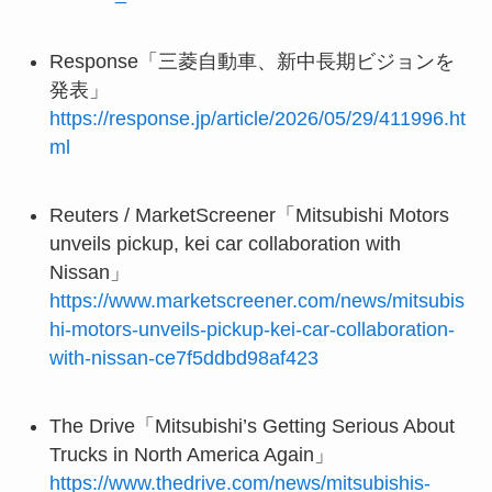
Response「三菱自動車、新中長期ビジョンを
発表」
https://response.jp/article/2026/05/29/411996.ht
ml
Reuters / MarketScreener「Mitsubishi Motors
unveils pickup, kei car collaboration with
Nissan」
https://www.marketscreener.com/news/mitsubis
hi-motors-unveils-pickup-kei-car-collaboration-
with-nissan-ce7f5ddbd98af423
The Drive「Mitsubishi’s Getting Serious About
Trucks in North America Again」
https://www.thedrive.com/news/mitsubishis-