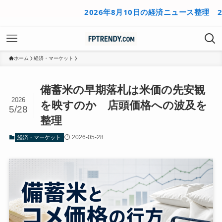
2026年8月10日の経済ニュース整理
2026
ホーム
経済・マーケット
備蓄米の早期落札は米価の先安観
2026
を映すのか 店頭価格への波及を
5/28
整理
2026-05-28
経済・マーケット