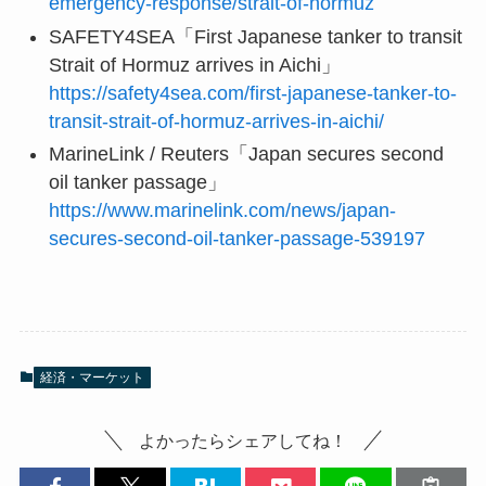
emergency-response/strait-of-hormuz
SAFETY4SEA「First Japanese tanker to transit
Strait of Hormuz arrives in Aichi」
https://safety4sea.com/first-japanese-tanker-to-
transit-strait-of-hormuz-arrives-in-aichi/
MarineLink / Reuters「Japan secures second
oil tanker passage」
https://www.marinelink.com/news/japan-
secures-second-oil-tanker-passage-539197
経済・マーケット
よかったらシェアしてね！