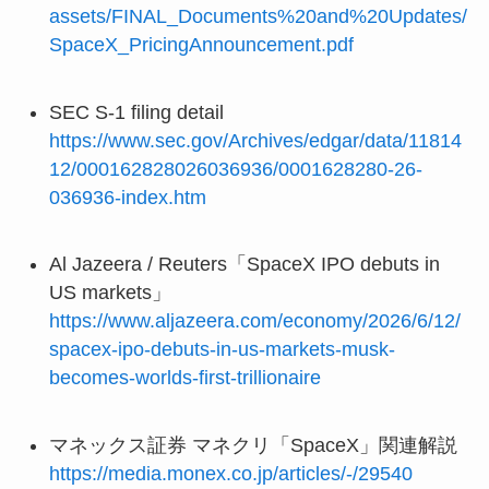
assets/FINAL_Documents%20and%20Updates/
SpaceX_PricingAnnouncement.pdf
SEC S-1 filing detail
https://www.sec.gov/Archives/edgar/data/11814
12/000162828026036936/0001628280-26-
036936-index.htm
Al Jazeera / Reuters「SpaceX IPO debuts in
US markets」
https://www.aljazeera.com/economy/2026/6/12/
spacex-ipo-debuts-in-us-markets-musk-
becomes-worlds-first-trillionaire
マネックス証券 マネクリ「SpaceX」関連解説
https://media.monex.co.jp/articles/-/29540