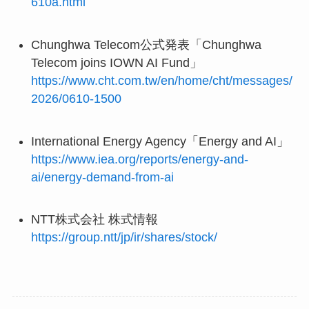
610a.html
Chunghwa Telecom公式発表「Chunghwa
Telecom joins IOWN AI Fund」
https://www.cht.com.tw/en/home/cht/messages/
2026/0610-1500
International Energy Agency「Energy and AI」
https://www.iea.org/reports/energy-and-
ai/energy-demand-from-ai
NTT株式会社 株式情報
https://group.ntt/jp/ir/shares/stock/