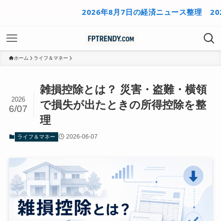
2026年8月7日の経済ニュース整理
2026年8
ホーム
ライフ＆マネー
雑損控除とは？ 災害・盗難・横領
2026
で損失が出たときの所得控除を整
6/07
理
2026-06-07
ライフ＆マネー