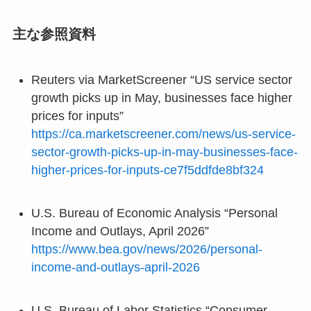
主な参照資料
Reuters via MarketScreener “US service sector
growth picks up in May, businesses face higher
prices for inputs”
https://ca.marketscreener.com/news/us-service-
sector-growth-picks-up-in-may-businesses-face-
higher-prices-for-inputs-ce7f5ddfde8bf324
U.S. Bureau of Economic Analysis “Personal
Income and Outlays, April 2026”
https://www.bea.gov/news/2026/personal-
income-and-outlays-april-2026
U.S. Bureau of Labor Statistics “Consumer