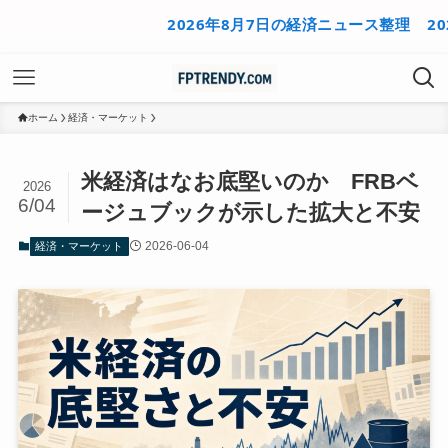
2026年8月7日の経済ニュース整理
2026年
ホーム
経済・マーケット
米経済はなお底堅いのか FRBベ
2026
6/04
ージュブックが示した拡大と不安
2026-06-04
経済・マーケット