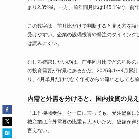
まり2.3%減。一方、前年同月比は145.1%で、前
この数字は、前月比だけで判断すると見え方を誤
受けやすい。企業の設備投資や発注のタイミング
は読みにくい。
むしろ確認したいのは、前年同月比でどの程度の
の投資需要が背景にあるかだ。2026年1〜4月累計で
り、4月単月だけでなく年初からの流れとしても
内需と外需を分けると、国内投資の見え
「工作機械受注」と一口に言っても、受注総額に
械産業は海外需要の比重も大きいため、総額が伸
言えない。