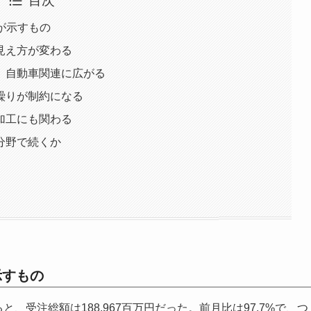
目次
増が示すもの
見え方が変わる
、自動車関連に広がる
繰りが制約になる
加工にも関わる
分野で続くか
示すもの
と、受注総額は188,967百万円だった。前月比は97.7%で、つ