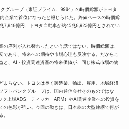
ンクグループ（東証プライム、9984）の時価総額がトヨタ
国内企業で首位になったと報じられた。終値ベースの時価総
,848億円、トヨタ自動車が約45兆8,923億円とされてい
業の序列が入れ替わったという話ではない。時価総額は、
安であり、将来への期待や市場心理も反映する。だからこ
益と、AI・投資関連資産の将来価値が、同じ株式市場の物
どまらない。トヨタは長く製造業、輸出、雇用、地域経済
ソフトバンクグループは、国内通信会社そのものではな
ック上場ADS、ティッカーARM）やAI関連企業への投資を
ての色彩が強い。今回の動きは、日本株の大型銘柄で何が
る。