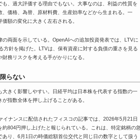
でも、過大評価する理由でもない。大事なのは、利益の性質を
数、価格、為替、原材料費、生産効率などから生まれる。一
評価額の変化に大きく左右される。
両面を示している。OpenAIへの追加投資発表では、LTVに
する方針を掲げた。LTVは、保有資産に対する負債の重さを見る
や財務リスクを考える手がかりになる。
限らない
も大きく影響しやすい。日経平均は日本株を代表する指数の一
きが指数全体を押し上げることがある。
ァイナンスに配信されたフィスコの記事では、2026年5月21日
約804円押し上げたと報じられている。これは、特定銘柄の
であり、6月1日の時価総額首位交代と同じ日の数字として扱う