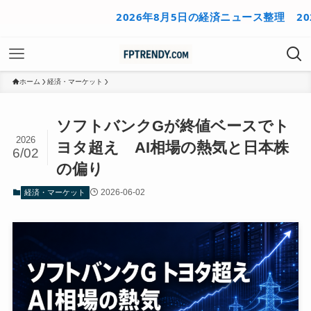
2026年8月5日の経済ニュース整理
2026年
ホーム
経済・マーケット
ソフトバンクGが終値ベースでト
2026
ヨタ超え AI相場の熱気と日本株
6/02
の偏り
2026-06-02
経済・マーケット