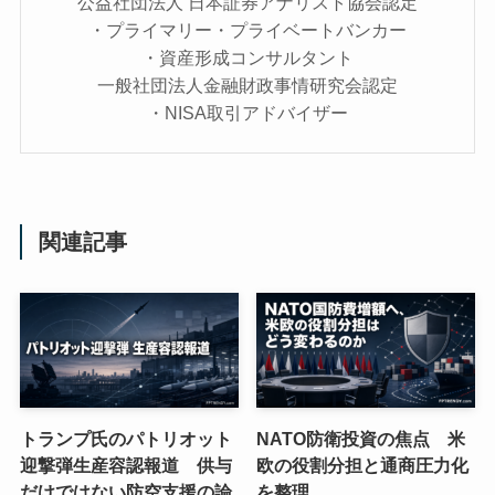
公益社団法人 日本証券アナリスト協会認定
・プライマリー・プライベートバンカー
・資産形成コンサルタント
一般社団法人金融財政事情研究会認定
・NISA取引アドバイザー
関連記事
トランプ氏のパトリオット
NATO防衛投資の焦点 米
迎撃弾生産容認報道 供与
欧の役割分担と通商圧力化
だけではない防空支援の論
を整理