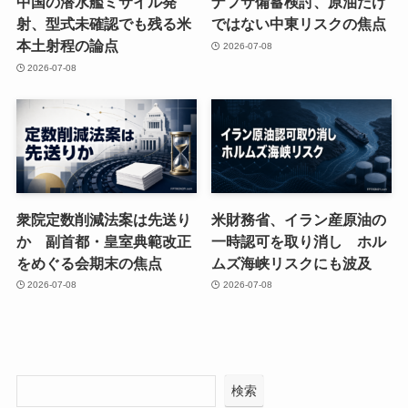
中国の潜水艦ミサイル発
ナフサ備蓄検討、原油だけ
射、型式未確認でも残る米
ではない中東リスクの焦点
本土射程の論点
2026-07-08
2026-07-08
衆院定数削減法案は先送り
米財務省、イラン産原油の
か 副首都・皇室典範改正
一時認可を取り消し ホル
をめぐる会期末の焦点
ムズ海峡リスクにも波及
2026-07-08
2026-07-08
検索