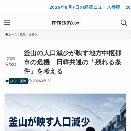
2026年8月7日の経済ニュース整理
2026年
ホーム
政治・国際
釜山の人口減少が映す地方中枢都
2026
市の危機 日韓共通の「残れる条
5/30
件」を考える
2026-05-30
政治・国際