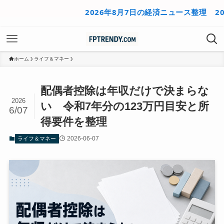
2026年8月7日の経済ニュース整理
2026年
ホーム
ライフ＆マネー
配偶者控除は年収だけで決まらな
2026
い 令和7年分の123万円目安と所
6/07
得要件を整理
2026-06-07
ライフ＆マネー