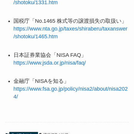
/shotoku/1331.htm
国税庁「No.1465 株式等の譲渡損失の取扱い」
https://www.nta.go.jp/taxes/shiraberu/taxanswer
/shotoku/1465.htm
日本証券業協会「NISA FAQ」
https://www.jsda.or.jp/nisa/faq/
金融庁「NISAを知る」
https://www.fsa.go.jp/policy/nisa2/about/nisa202
4/