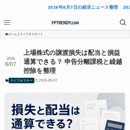
2026年8月7日の経済ニュース整理
2026年8
ホーム
ライフ＆マネー
上場株式の譲渡損失は配当と損益
2026
通算できる？ 申告分離課税と繰越
6/07
控除を整理
2026-06-07
ライフ＆マネー