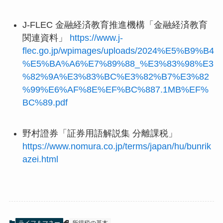
J-FLEC 金融経済教育推進機構「金融経済教育
関連資料」
https://www.j-
flec.go.jp/wpimages/uploads/2024%E5%B9%B4
%E5%BA%A6%E7%89%88_%E3%83%98%E3
%82%9A%E3%83%BC%E3%82%B7%E3%82
%99%E6%AF%8E%EF%BC%887.1MB%EF%
BC%89.pdf
野村證券「証券用語解説集 分離課税」
https://www.nomura.co.jp/terms/japan/hu/bunrik
azei.html
ライフ＆マネー
所得税の基本