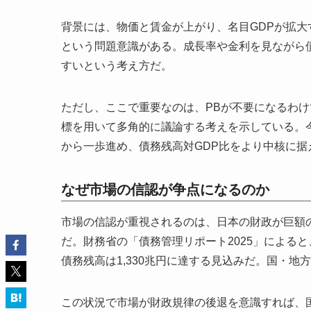
背景には、物価と賃金が上がり、名目GDPが拡大
という問題意識がある。成長率や金利を見ながら
すいという考え方だ。
ただし、ここで重要なのは、PBが不要になるわけ
標を用いて多角的に議論する考えを示している。今
から一歩進め、債務残高対GDP比をより中核に
なぜ市場の信認が争点になるのか
市場の信認が重視されるのは、日本の財政が巨額
だ。財務省の「債務管理リポート2025」によると、
債務残高は1,330兆円に達する見込みだ。国・地
この状況で市場が財政規律の後退を意識すれば、