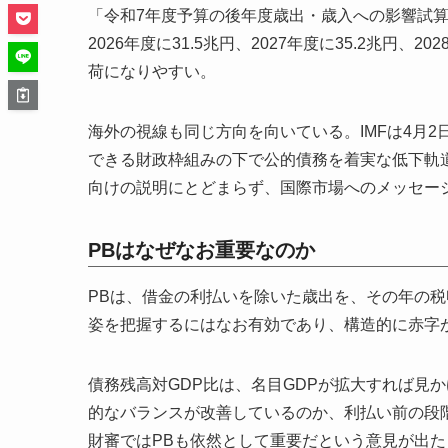
「令和7年度予算の後年度歳出・歳入への影響試
2026年度に31.5兆円、2027年度に35.2兆円
荷になりやすい。
海外の視線も同じ方向を向いている。IMFは4月
できる財政枠組みの下で公的債務を着実な低下軌
向けの説明にとどまらず、国際市場へのメッセー
PBはなぜなお重要なのか
PBは、借金の利払いを除いた歳出を、その年の
姿を把握するにはなお有効であり、構造的に赤字
債務残高対GDP比は、名目GDPが拡大すれば見
的なバランスが改善しているのか、利払い前の段
財審ではPBも依然として重要だという意見が出