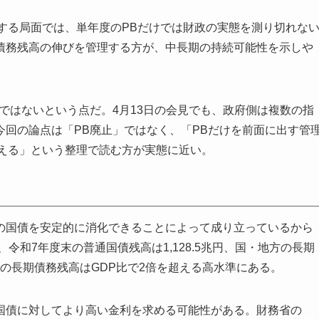
する局面では、単年度のPBだけでは財政の実態を測り切れな
債務残高の伸びを管理する方が、中長期の持続可能性を示しや
ではないという点だ。4月13日の会見でも、政府側は複数の指
回の論点は「PB廃止」ではなく、「PBだけを前面に出す管
据える」という整理で読む方が実態に近い。
の国債を安定的に消化できることによって成り立っているから
令和7年度末の普通国債残高は1,128.5兆円、国・地方の長期
方の長期債務残高はGDP比で2倍を超える高水準にある。
国債に対してより高い金利を求める可能性がある。財務省の