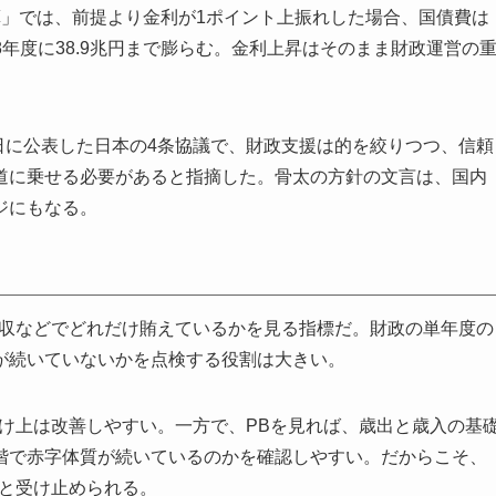
算」では、前提より金利が1ポイント上振れした場合、国債費は
、2028年度に38.9兆円まで膨らむ。金利上昇はそのまま財政運営の
2日に公表した日本の4条協議で、財政支援は的を絞りつつ、信頼
道に乗せる必要があると指摘した。骨太の方針の文言は、国内
ジにもなる。
税収などでどれだけ賄えているかを見る指標だ。財政の単年度の
が続いていないかを点検する役割は大きい。
かけ上は改善しやすい。一方で、PBを見れば、歳出と歳入の基
階で赤字体質が続いているのかを確認しやすい。だからこそ、
たと受け止められる。