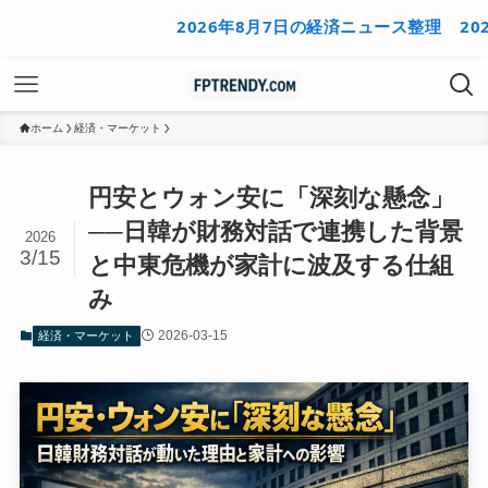
2026年8月7日の経済ニュース整理
2026年
ホーム
経済・マーケット
円安とウォン安に「深刻な懸念」
──日韓が財務対話で連携した背景
2026
3/15
と中東危機が家計に波及する仕組
み
2026-03-15
経済・マーケット