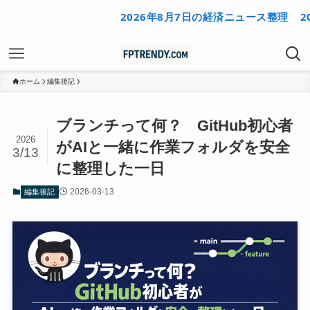
2026年8月7日の経済ニュース整理
2026年
ホーム
編集後記
ブランチって何？ GitHub初心者
2026
がAIと一緒に作業フォルダを安全
3/13
に整理した一日
2026-03-13
編集後記