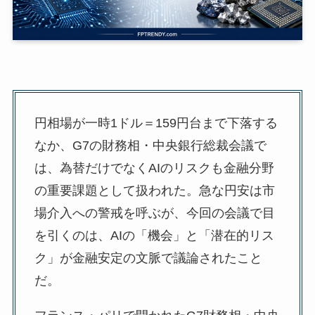
円相場が一時1ドル＝159円台まで下落する
なか、G7の財務相・中央銀行総裁会議で
は、為替だけでなくAIのリスクも金融分野
の重要課題として扱われた。急な円安は市
場介入への警戒を呼ぶが、今回の会議で目
を引くのは、AIの「機会」と「潜在的リス
ク」が金融安定の文脈で議論されたこと
だ。