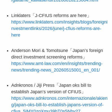
Linklaters「J-CFIUS reforms are here」
https://www.linklaters.com/insights/blogs/foreigni
nvestmentlinks/2026/june/j-cfius-reforms-are-
here
Anderson Mori & Tomotsune「Japan’s foreign
direct investment screening reforms」
https://www.amt-law.com/en/insights/trending-
news/trending-news_20260515001_en_001/
Adnkronos / Jiji Press「Japan oks bill to
establish Japan’s version of CFIUS」
https://www.adnkronos.com/internazionale/akien
g/japan-oks-bill-to-establish-japans-version-of-
cfius_5IMY0zgXmu39hT0s5Nhv27