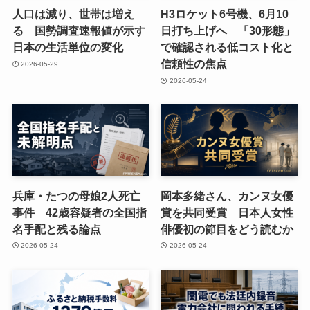
人口は減り、世帯は増え
H3ロケット6号機、6月10
る 国勢調査速報値が示す
日打ち上げへ 「30形態」
日本の生活単位の変化
で確認される低コスト化と
信頼性の焦点
2026-05-29
2026-05-24
兵庫・たつの母娘2人死亡
岡本多緒さん、カンヌ女優
事件 42歳容疑者の全国指
賞を共同受賞 日本人女性
名手配と残る論点
俳優初の節目をどう読むか
2026-05-24
2026-05-24