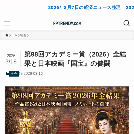
2026年8月7日の経済ニュース整理
2026年8
ホーム
社会
第98回アカデミー賞（2026）全結
2026
3/16
果と日本映画『国宝』の健闘
2026-03-16
社会