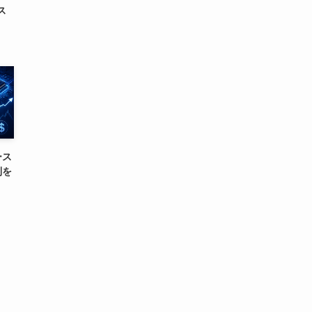
ス
ース
利を