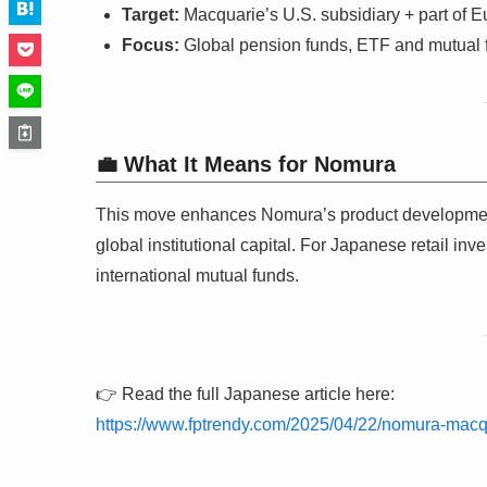
Target:
Macquarie’s U.S. subsidiary + part of E
Focus:
Global pension funds, ETF and mutual f
💼 What It Means for Nomura
This move enhances Nomura’s product development an
global institutional capital. For Japanese retail in
international mutual funds.
👉 Read the full Japanese article here:
https://www.fptrendy.com/2025/04/22/nomura-mac