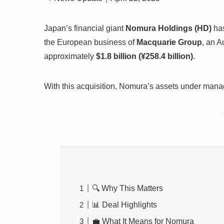
Japan’s financial giant
Nomura Holdings (HD)
has
the European business of
Macquarie Group
, an A
approximately
$1.8 billion (¥258.4 billion)
.
With this acquisition, Nomura’s assets under man
🔍 Why This Matters
📊 Deal Highlights
💼 What It Means for Nomura