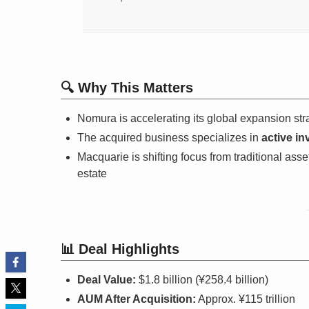
🔍 Why This Matters
Nomura is accelerating its global expansion str
The acquired business specializes in
active i
Macquarie is shifting focus from traditional as
estate
📊 Deal Highlights
Deal Value:
$1.8 billion (¥258.4 billion)
AUM After Acquisition:
Approx. ¥115 trillion