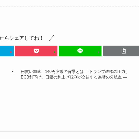
たらシェアしてね！
円買い加速、140円突破の背景とは― トランプ政権の圧力、
ECB利下げ、日銀の利上げ観測が交錯する為替の分岐点 ―