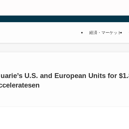
経済・マーケット
rie’s U.S. and European Units for $1.
cceleratesen