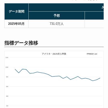
JO
データ期間
予想
2025年05月
731.0万人
7
指標データ推移