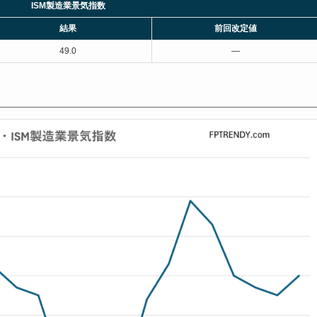
ISM製造業景気指数
結果
前回改定値
49.0
—