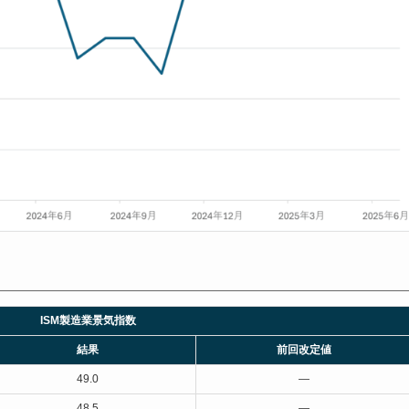
ISM製造業景気指数
結果
前回改定値
49.0
—
48.5
—