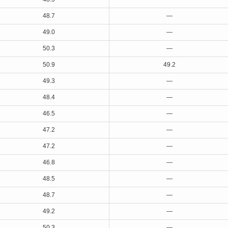
48.7
—
49.0
—
50.3
—
50.9
49.2
49.3
—
48.4
—
46.5
—
47.2
—
47.2
—
46.8
—
48.5
—
48.7
—
49.2
—
50.3
—