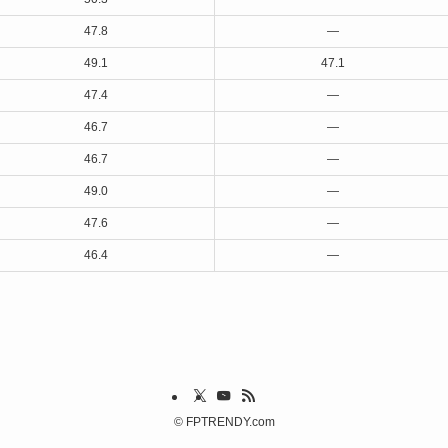
47.8
—
49.1
47.1
47.4
—
46.7
—
46.7
—
49.0
—
47.6
—
46.4
—
©
FPTRENDY.com