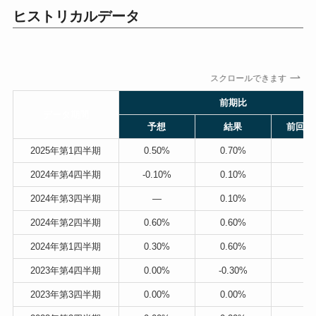
ヒストリカルデータ
スクロールできます
前期比
データ期間
予想
結果
前回改
2025年第1四半期
0.50%
0.70%
—
2024年第4四半期
-0.10%
0.10%
—
2024年第3四半期
—
0.10%
—
2024年第2四半期
0.60%
0.60%
—
2024年第1四半期
0.30%
0.60%
—
2023年第4四半期
0.00%
-0.30%
—
2023年第3四半期
0.00%
0.00%
—