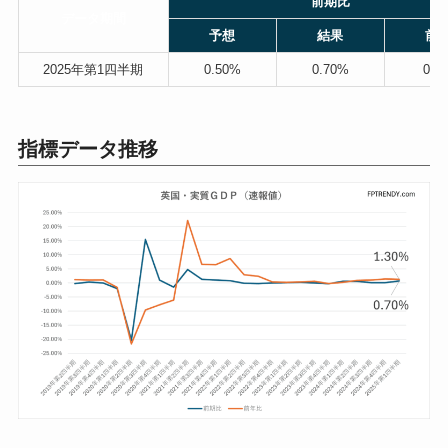
前期比
データ期間
予想
結果
前
2025年第1四半期
0.50%
0.70%
0.1
指標データ推移