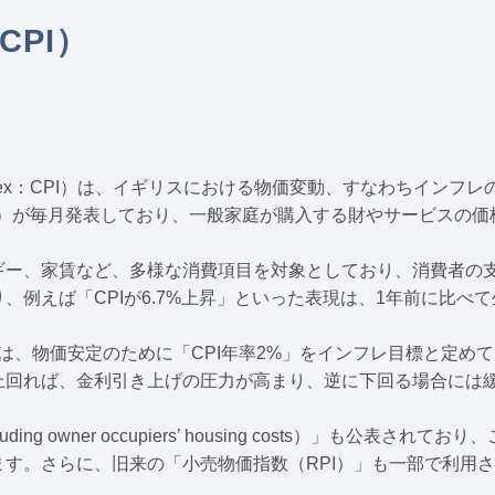
PI）
es Index：CPI）は、イギリスにおける物価変動、すなわちイ
al Statistics）が毎月発表しており、一般家庭が購入する財や
ギー、家賃など、多様な消費項目を対象としており、消費者の
例えば「CPIが6.7%上昇」といった表現は、1年前に比べて
gland）は、物価安定のために「CPI年率2%」をインフレ目標と
上回れば、金利引き上げの圧力が高まり、逆に下回る場合には
uding owner occupiers’ housing costs）」も
す。さらに、旧来の「小売物価指数（RPI）」も一部で利用さ