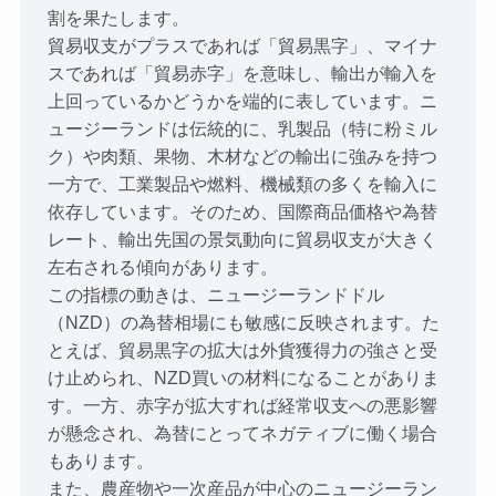
割を果たします。
貿易収支がプラスであれば「貿易黒字」、マイナ
スであれば「貿易赤字」を意味し、輸出が輸入を
上回っているかどうかを端的に表しています。ニ
ュージーランドは伝統的に、乳製品（特に粉ミル
ク）や肉類、果物、木材などの輸出に強みを持つ
一方で、工業製品や燃料、機械類の多くを輸入に
依存しています。そのため、国際商品価格や為替
レート、輸出先国の景気動向に貿易収支が大きく
左右される傾向があります。
この指標の動きは、ニュージーランドドル
（NZD）の為替相場にも敏感に反映されます。た
とえば、貿易黒字の拡大は外貨獲得力の強さと受
け止められ、NZD買いの材料になることがありま
す。一方、赤字が拡大すれば経常収支への悪影響
が懸念され、為替にとってネガティブに働く場合
もあります。
また、農産物や一次産品が中心のニュージーラン