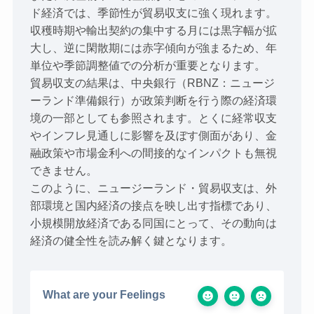
ド経済では、季節性が貿易収支に強く現れます。
収穫時期や輸出契約の集中する月には黒字幅が拡
大し、逆に閑散期には赤字傾向が強まるため、年
単位や季節調整値での分析が重要となります。
貿易収支の結果は、中央銀行（RBNZ：ニュージ
ーランド準備銀行）が政策判断を行う際の経済環
境の一部としても参照されます。とくに経常収支
やインフレ見通しに影響を及ぼす側面があり、金
融政策や市場金利への間接的なインパクトも無視
できません。
このように、ニュージーランド・貿易収支は、外
部環境と国内経済の接点を映し出す指標であり、
小規模開放経済である同国にとって、その動向は
経済の健全性を読み解く鍵となります。
What are your Feelings