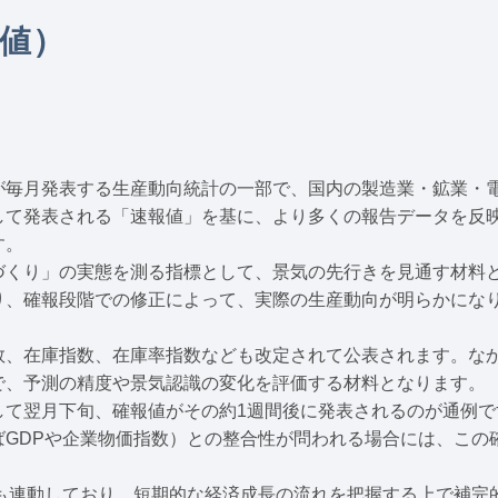
値）
が毎月発表する生産動向統計の一部で、国内の製造業・鉱業・
して発表される「速報値」を基に、より多くの報告データを反
す。
づくり」の実態を測る指標として、景気の先行きを見通す材料
り、確報段階での修正によって、実際の生産動向が明らかにな
数、在庫指数、在庫率指数なども改定されて公表されます。な
で、予測の精度や景気認識の変化を評価する材料となります。
して翌月下旬、確報値がその約1週間後に発表されるのが通例
ばGDPや企業物価指数）との整合性が問われる場合には、この
とも連動しており、短期的な経済成長の流れを把握する上で補完