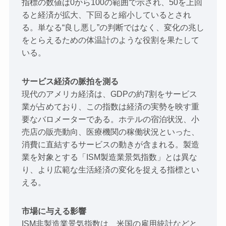
指標の数値は0から100の範囲で示され、50を上回
ると経済が拡大、下回ると縮小しているとされ
る。単なる“良し悪し”の判断ではなく、変化の兆し
をとらえるための体温計のような役割を果たして
いる。
サービス経済の脈拍を測る
現代のアメリカ経済は、GDPの約7割をサービス
業が占めており、この指数は経済の実勢を映す重
要なバロメーターである。ホテルの宿泊状況、小
売店の販売動向、医療機関の稼働状況といった、
消費に直結するサービスの動きが含まれる。製造
業を対象とする「ISM製造業景気指数」とは異な
り、より広範な生活経済の変化を捉える指標とい
える。
市場に与える影響
ISM非製造業景気指数は、米国の雇用統計などと