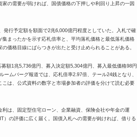
資家の需要が弱ければ、国債価格の下押しや利回り上昇の一因
、発行予定額を額面で2兆6,000億円程度としていた。入札で確
が集まったかを示す応札倍率と、平均落札価格と最低落札価格
家の価格目線にばらつきが出たと受け止められることがある。
額1兆5,736億円、募入決定額5,304億円、募入最低価格98円
ブルームバーグ報道では、応札倍率2.97倍、テール24銭となり、
ここは、公式資料の数字と市場参加者の評価を分けて読む必要
金利は、固定型住宅ローン、企業融資、保険会社や年金の運
IT）の評価に広く届く。国債入札への需要が鈍ければ、借りる