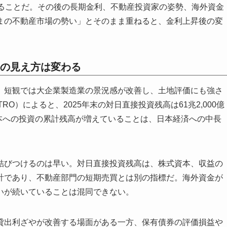
あることだ。その後の長期金利、不動産投資家の姿勢、海外資金
まの不動産市場の勢い」とそのまま重ねると、金利上昇後の変
の見え方は変わる
。短観では大企業製造業の景況感が改善し、土地評価にも強さ
O）によると、2025年末の対日直接投資残高は61兆2,000億
日本への投資の累計残高が増えていることは、日本経済への中長
結びつけるのは早い。対日直接投資残高は、株式資本、収益の
計であり、不動産部門の短期売買とは別の指標だ。海外資金が
いが続いていることは混同できない。
貸出利ざやが改善する場面がある一方、保有債券の評価損益や