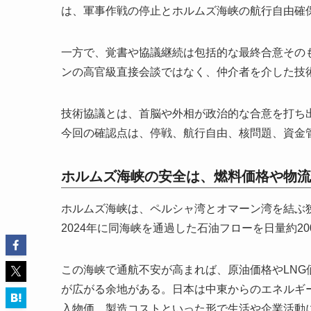
は、軍事作戦の停止とホルムズ海峡の航行自由確
一方で、覚書や協議継続は包括的な最終合意そのも
ンの高官級直接会談ではなく、仲介者を介した技
技術協議とは、首脳や外相が政治的な合意を打ち
今回の確認点は、停戦、航行自由、核問題、資金
ホルムズ海峡の安全は、燃料価格や物流
ホルムズ海峡は、ペルシャ湾とオマーン湾を結ぶ狭
2024年に同海峡を通過した石油フローを日量約2
この海峡で通航不安が高まれば、原油価格やLN
が広がる余地がある。日本は中東からのエネルギ
入物価、製造コストといった形で生活や企業活動