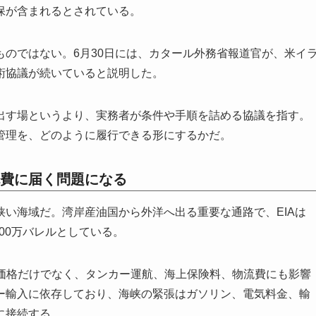
保が含まれるとされている。
のではない。6月30日には、カタール外務省報道官が、米イ
術協議が続いていると説明した。
出す場というより、実務者が条件や手順を詰める協議を指す。
管理を、どのように履行できる形にするかだ。
費に届く問題になる
い海域だ。湾岸産油国から外洋へ出る重要な通路で、EIAは
000万バレルとしている。
G価格だけでなく、タンカー運航、海上保険料、物流費にも影響
ー輸入に依存しており、海峡の緊張はガソリン、電気料金、輸
に接続する。