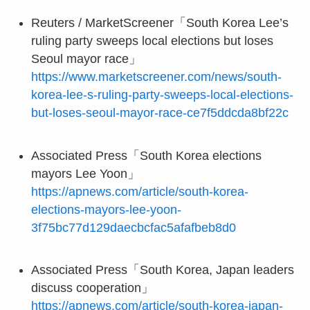
Reuters / MarketScreener「South Korea Lee’s
ruling party sweeps local elections but loses
Seoul mayor race」
https://www.marketscreener.com/news/south-
korea-lee-s-ruling-party-sweeps-local-elections-
but-loses-seoul-mayor-race-ce7f5ddcda8bf22c
Associated Press「South Korea elections
mayors Lee Yoon」
https://apnews.com/article/south-korea-
elections-mayors-lee-yoon-
3f75bc77d129daecbcfac5afafbeb8d0
Associated Press「South Korea, Japan leaders
discuss cooperation」
https://apnews.com/article/south-korea-japan-