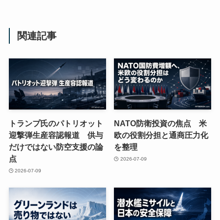
関連記事
トランプ氏のパトリオット
NATO防衛投資の焦点 米
迎撃弾生産容認報道 供与
欧の役割分担と通商圧力化
だけではない防空支援の論
を整理
点
2026-07-09
2026-07-09