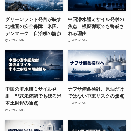
グリーンランド発言が映す
中国潜水艦ミサイル発射の
北極圏の安全保障 米国、
焦点 模擬弾頭でも警戒さ
デンマーク、自治領の論点
れる理由
2026-07-09
2026-07-09
中国の潜水艦ミサイル発
ナフサ備蓄検討、原油だけ
射、型式未確認でも残る米
ではない中東リスクの焦点
本土射程の論点
2026-07-08
2026-07-08