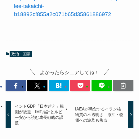
lee-takaichi-
b18892cf855a2c071b65d35861886972
政治・国際
よかったらシェアしてね！
インドGDP「日本超え」観
IAEAが懸念するイラン核
測が後退 IMF推計とルピ
物質の不透明さ 原油・物
ー安から読む成長戦略の課
価への波及も焦点
題