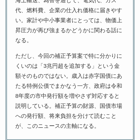
海上輸送、為替を通じて、電気代、ガス
代、燃料費、企業の仕入れ価格に届きやす
い。家計や中小事業者にとっては、物価上
昇圧力が再び強まるかどうかに関わる話に
なる。
ただし、今回の補正予算案で特に分かりに
くいのは「3兆円超を追加する」という金
額そのものではない。歳入は赤字国債にあ
たる特例公債でまかなう一方、政府は令和
8年度の市中発行額を増やさず対応すると
説明している。補正予算の財源、国債市場
への発行額、将来負担を分けて読むこと
が、このニュースの主軸になる。