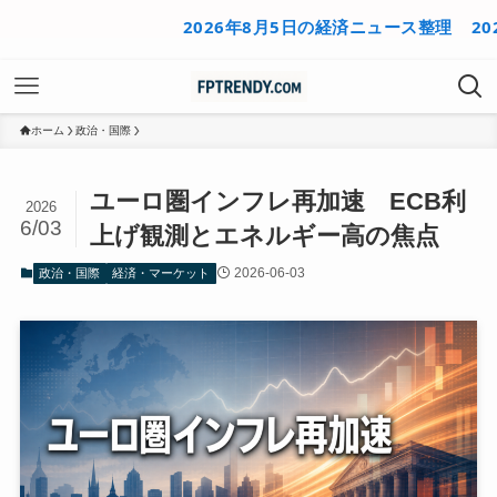
2026年8月5日の経済ニュース整理
2026年
ホーム
政治・国際
ユーロ圏インフレ再加速 ECB利
2026
6/03
上げ観測とエネルギー高の焦点
2026-06-03
政治・国際
経済・マーケット