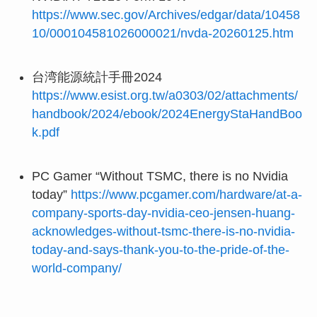
https://www.sec.gov/Archives/edgar/data/10458
10/000104581026000021/nvda-20260125.htm
台湾能源統計手冊2024
https://www.esist.org.tw/a0303/02/attachments/
handbook/2024/ebook/2024EnergyStaHandBoo
k.pdf
PC Gamer “Without TSMC, there is no Nvidia
today”
https://www.pcgamer.com/hardware/at-a-
company-sports-day-nvidia-ceo-jensen-huang-
acknowledges-without-tsmc-there-is-no-nvidia-
today-and-says-thank-you-to-the-pride-of-the-
world-company/