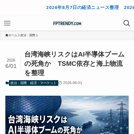
2026年8月7日の経済ニュース整理
2026年8
ホーム
政治・国際
台湾海峡リスクはAI半導体ブーム
2026
の死角か TSMC依存と海上物流
6/01
を整理
2026-06-01
政治・国際
経済・マーケット