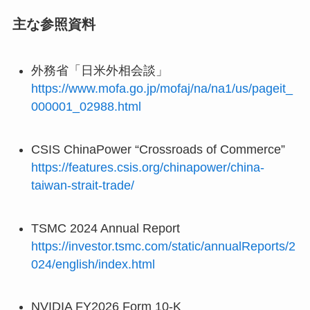
主な参照資料
外務省「日米外相会談」
https://www.mofa.go.jp/mofaj/na/na1/us/pageit_
000001_02988.html
CSIS ChinaPower “Crossroads of Commerce”
https://features.csis.org/chinapower/china-
taiwan-strait-trade/
TSMC 2024 Annual Report
https://investor.tsmc.com/static/annualReports/2
024/english/index.html
NVIDIA FY2026 Form 10-K