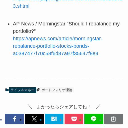
3.shtml
AP News / Morningstar “Should I rebalance my
portfolio?”
https://apnews.com/article/morningstar-
rebalance-portfolio-stocks-bonds-
a0387477f70c58f6d87a97f35647f8e9
ライフ＆マネー
ポートフォリオ理論
よかったらシェアしてね！