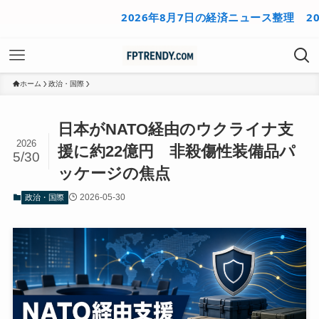
2026年8月7日の経済ニュース整理
2026年
ホーム
政治・国際
日本がNATO経由のウクライナ支
2026
援に約22億円 非殺傷性装備品パ
5/30
ッケージの焦点
2026-05-30
政治・国際