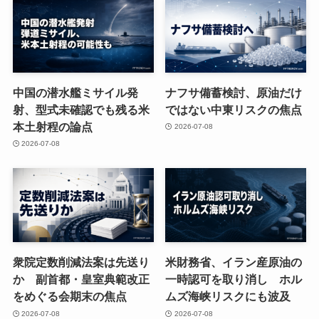
中国の潜水艦ミサイル発
ナフサ備蓄検討、原油だけ
射、型式未確認でも残る米
ではない中東リスクの焦点
本土射程の論点
2026-07-08
2026-07-08
衆院定数削減法案は先送り
米財務省、イラン産原油の
か 副首都・皇室典範改正
一時認可を取り消し ホル
をめぐる会期末の焦点
ムズ海峡リスクにも波及
2026-07-08
2026-07-08