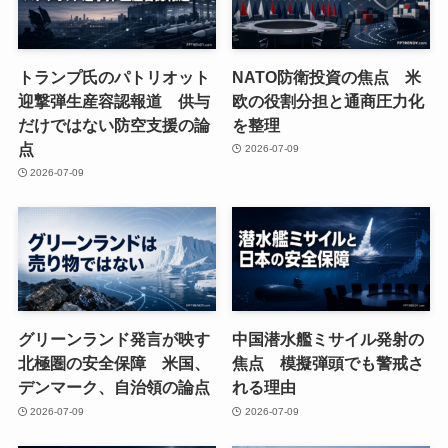
トランプ氏のパトリオット
NATO防衛投資の焦点 米
迎撃弾生産容認報道 供与
欧の役割分担と通商圧力化
だけではない防空支援の論
を整理
点
2026-07-09
2026-07-09
グリーンランド発言が映す
中国潜水艦ミサイル発射の
北極圏の安全保障 米国、
焦点 模擬弾頭でも警戒さ
デンマーク、自治領の論点
れる理由
2026-07-09
2026-07-09