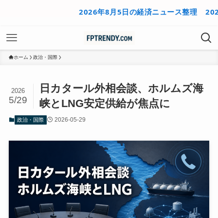
2026年8月5日の経済ニュース整理
2026年8
ホーム
政治・国際
日カタール外相会談、ホルムズ海
2026
5/29
峡とLNG安定供給が焦点に
2026-05-29
政治・国際