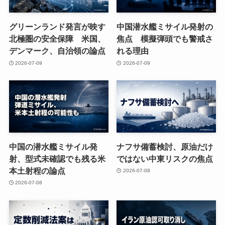
グリーンランド発言が映す
中国潜水艦ミサイル発射の
北極圏の安全保障 米国、
焦点 模擬弾頭でも警戒さ
デンマーク、自治領の論点
れる理由
2026-07-09
2026-07-09
中国の潜水艦ミサイル発
ナフサ備蓄検討、原油だけ
射、型式未確認でも残る米
ではない中東リスクの焦点
本土射程の論点
2026-07-08
2026-07-08