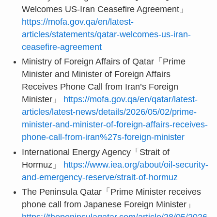
Welcomes US-Iran Ceasefire Agreement」
https://mofa.gov.qa/en/latest-
articles/statements/qatar-welcomes-us-iran-
ceasefire-agreement
Ministry of Foreign Affairs of Qatar「Prime
Minister and Minister of Foreign Affairs
Receives Phone Call from Iran’s Foreign
Minister」
https://mofa.gov.qa/en/qatar/latest-
articles/latest-news/details/2026/05/02/prime-
minister-and-minister-of-foreign-affairs-receives-
phone-call-from-iran%27s-foreign-minister
International Energy Agency「Strait of
Hormuz」
https://www.iea.org/about/oil-security-
and-emergency-reserve/strait-of-hormuz
The Peninsula Qatar「Prime Minister receives
phone call from Japanese Foreign Minister」