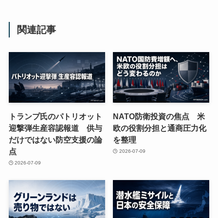
関連記事
トランプ氏のパトリオット
NATO防衛投資の焦点 米
迎撃弾生産容認報道 供与
欧の役割分担と通商圧力化
だけではない防空支援の論
を整理
点
2026-07-09
2026-07-09