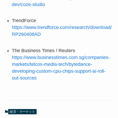
dev/coze-studio
TrendForce
https://www.trendforce.com/research/download/
RP260408AD
The Business Times / Reuters
https://www.businesstimes.com.sg/companies-
markets/telcos-media-tech/bytedance-
developing-custom-cpu-chips-support-ai-roll-
out-sources
経済・マーケット