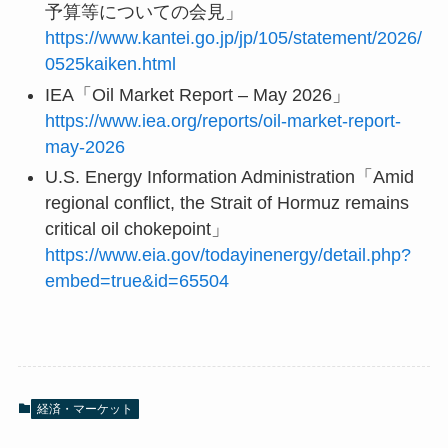
予算等についての会見」
https://www.kantei.go.jp/jp/105/statement/2026/
0525kaiken.html
IEA「Oil Market Report – May 2026」
https://www.iea.org/reports/oil-market-report-
may-2026
U.S. Energy Information Administration「Amid
regional conflict, the Strait of Hormuz remains
critical oil chokepoint」
https://www.eia.gov/todayinenergy/detail.php?
embed=true&id=65504
経済・マーケット