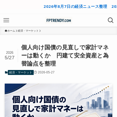
2026年8月7日の経済ニュース整理
2026年8
ホーム
経済・マーケット
個人向け国債の見直しで家計マネ
2026
ーは動くか 円建て安全資産と為
5/27
替論点を整理
2026-05-27
経済・マーケット