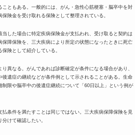
ることもある。一般的には、がん・急性心筋梗塞・脳卒中を対
病保険金を受け取れる保険として整理されている。
該当した場合に特定疾病保険金が支払われ、受け取ると契約は
病保障保険を、三大疾病により所定の状態になったときに死亡
る保険として紹介している。
より異なる。がんであれば診断確定が条件になる場合があり、
や後遺症の継続などが条件例として示されることがある。生命
働制限や脳卒中の後遺症継続について「60日以上」という例が
。
支払条件を満たすことは同じではない。三大疾病保障保険を見
り分けて確認したい。