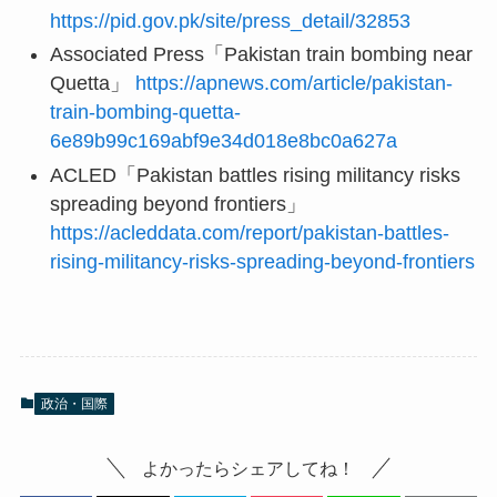
https://pid.gov.pk/site/press_detail/32853
Associated Press「Pakistan train bombing near
Quetta」
https://apnews.com/article/pakistan-
train-bombing-quetta-
6e89b99c169abf9e34d018e8bc0a627a
ACLED「Pakistan battles rising militancy risks
spreading beyond frontiers」
https://acleddata.com/report/pakistan-battles-
rising-militancy-risks-spreading-beyond-frontiers
政治・国際
よかったらシェアしてね！