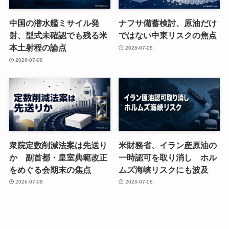
中国の潜水艦ミサイル発
ナフサ備蓄検討、原油だけ
射、型式未確認でも残る米
ではない中東リスクの焦点
本土射程の論点
2026-07-08
2026-07-08
衆院定数削減法案は先送り
米財務省、イラン産原油の
か 副首都・皇室典範改正
一時認可を取り消し ホル
をめぐる会期末の焦点
ムズ海峡リスクにも波及
2026-07-08
2026-07-08