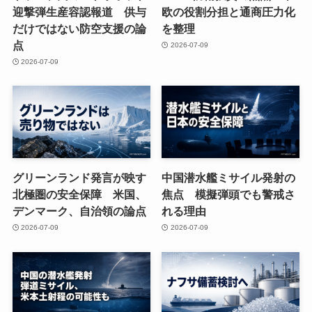
迎撃弾生産容認報道 供与
欧の役割分担と通商圧力化
だけではない防空支援の論
を整理
点
2026-07-09
2026-07-09
グリーンランド発言が映す
中国潜水艦ミサイル発射の
北極圏の安全保障 米国、
焦点 模擬弾頭でも警戒さ
デンマーク、自治領の論点
れる理由
2026-07-09
2026-07-09